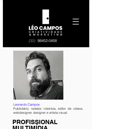
(32)
98452-0458
Leonardo Campos
Publicitário, redator, roteirista, editor de vídeos,
webdesigner, designer e artista visual.
PROFISSIONAL
MULTIMÍDIA